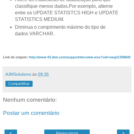
classifique menos dados.Por exemplo, alterne
entre os UPDATE STATISTCS HIGH e UPDATE
STATISTICS MEDIUM.
Diminua o comprimento máximo do tipo de
dados VARCHAR.
Link de origem:
http://www-01.ibm.com/support/docview.wss?uid=swg21358640
AJMSolutions
às
09:35
Compartilhar
Nenhum comentário:
Postar um comentário
‹
›
Página inicial