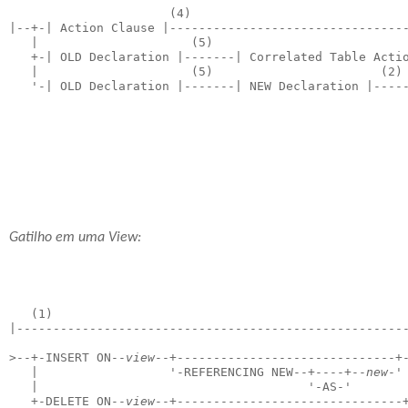
                      (4)
|--+-| Action Clause |--------------------------------
   |                     (5)                          
   +-| OLD Declaration |-------| Correlated Table Acti
   |                     (5)                       (2)
   '-| OLD Declaration |-------| NEW Declaration |----
Gatilho em uma View:
   (1)
|-----------------------------------------------------
>--+-INSERT ON--
view
--+------------------------------+
   |                  '-REFERENCING NEW--+----+--
new
-'
   |                                     '-AS-'       
   +-DELETE ON--
view
--+-------------------------------