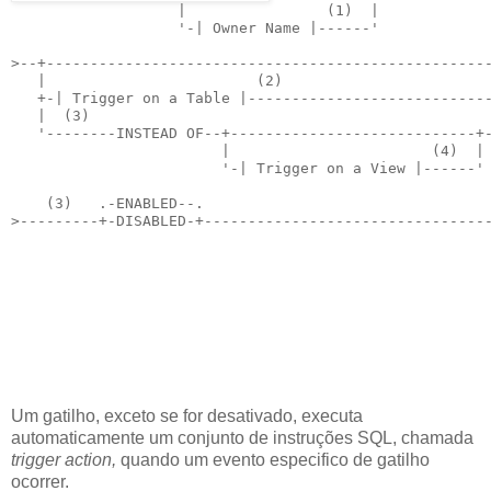
                   |                (1)  |
                   '-| Owner Name |------'
>--+--------------------------------------------------
   |                        (2)                       
   +-| Trigger on a Table |---------------------------
   |  (3)                                             
   '--------INSTEAD OF--+----------------------------+
                        |                       (4)  |
                        '-| Trigger on a View |------'
    (3)   .-ENABLED--.
>---------+-DISABLED-+--------------------------------
Um gatilho, exceto se for desativado, executa
automaticamente um conjunto de instruções SQL, chamada
trigger action,
quando um evento especifico de gatilho
ocorrer.