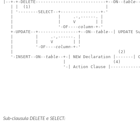
|--+-+-DELETE----------------------------+--ON--
table
-
   | |  (1)                              |            
   | '--------SELECT--+----------------+-'            
   |                  |     .-,------. |              
   |                  |     V        | |              
   |                  '-OF----
column
-+-'              
   +-UPDATE--+----------------+--ON--
table
--| UPDATE S
   |         |     .-,------. |                       
   |         |     V        | |                       
   |         '-OF----
column
-+-'                       
   |                                          (2)     
   '-INSERT--ON--
table
--+-| NEW Declaration |-------| 
                        |                   (4)       
                        '-| Action Clause |-----------
Sub-clausula DELETE e SELECT: