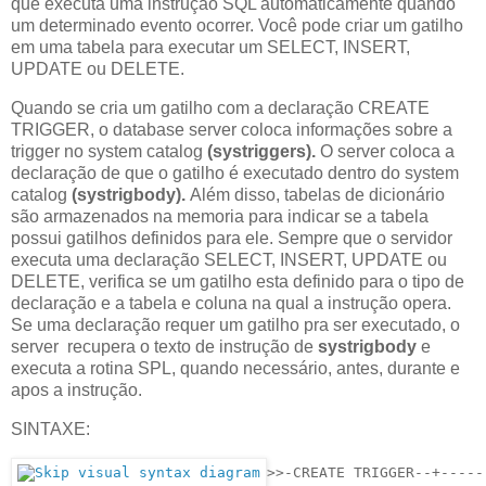
que executa uma instrução SQL automaticamente quando
um determinado evento ocorrer. Você pode criar um gatilho
em uma tabela para executar um SELECT, INSERT,
UPDATE ou DELETE.
Quando se cria um gatilho com a declaração CREATE
TRIGGER, o database server coloca informações sobre a
trigger no system catalog
(systriggers).
O server coloca a
declaração de que o gatilho é executado dentro do system
catalog
(systrigbody).
Além disso, tabelas de dicionário
são armazenados na memoria para indicar se a tabela
possui gatilhos definidos para ele. Sempre que o servidor
executa uma declaração SELECT, INSERT, UPDATE ou
DELETE, verifica se um gatilho esta definido para o tipo de
declaração e a tabela e coluna na qual a instrução opera.
Se uma declaração requer um gatilho pra ser executado, o
server recupera o texto de instrução de
systrigbody
e
executa a rotina SPL, quando necessário, antes, durante e
apos a instrução.
SINTAXE:
>>-CREATE TRIGGER--+-----