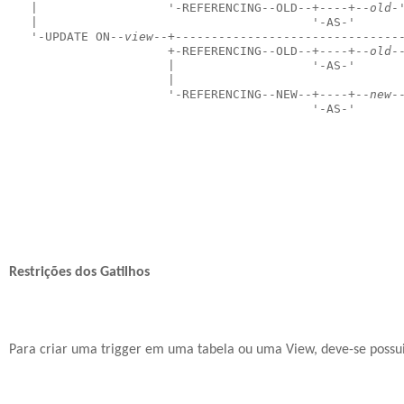
   |                  '-REFERENCING--OLD--+----+--
old
-
   |                                      '-AS-'      
   '-UPDATE ON--
view
--+-------------------------------
                      +-REFERENCING--OLD--+----+--
old
-
                      |                   '-AS-'      
                      |                               
                      '-REFERENCING--NEW--+----+--
new
-
                                          '-AS-'      
                                                      
Restrições dos Gatilhos
Para criar uma trigger em uma tabela ou uma View, deve-se possuir 