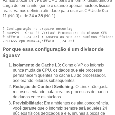
Vamos alocar 24 VPs de CPU para o Informix, distribuindo a
carga de forma inteligente e usando apenas núcleos físicos
reais. Vamos definir a afinidade para usar as CPUs de
0 a
11
(Nó 0) e de
24 a 35
(Nó 1).
# Configuração no arquivo onconfig

# num=24 : Cria 24 Virtual Processors da classe CPU

# aff=(0-11,24-35) : Amarra os VPs aos núcleos físicos 
Por que essa configuração é um divisor de
águas?
Isolamento de Cache L3:
Como o VP do Informix
nunca muda de CPU, os dados que ele processa
permanecem quentes no cache L3 do processador,
acelerando leituras subsequentes.
Redução de Context Switching:
O Linux não gasta
recursos tentando balancear os processos do banco
de dados entre os núcleos.
Previsibilidade:
Em ambientes de alta concorrência,
você garante que o Informix sempre terá aqueles 24
núcleos físicos dedicados a ele, imunes a picos de