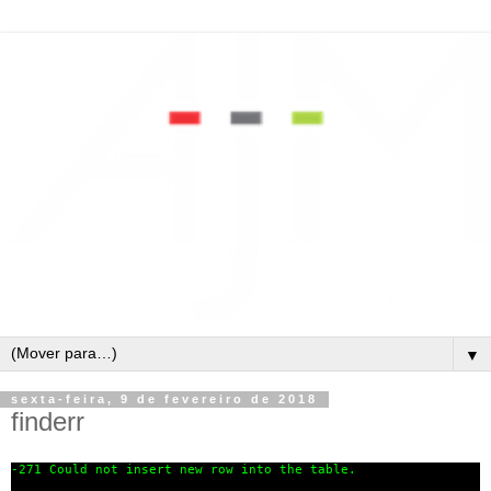
▼
sexta-feira, 9 de fevereiro de 2018
finderr
-271
Could not insert new row into the table.