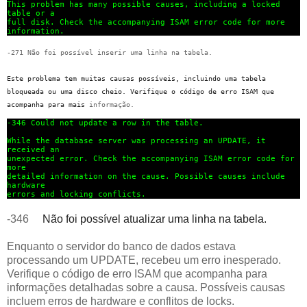
This problem has many possible causes, including a locked
table or a
full disk. Check the accompanying ISAM error code for more
information.
-271 Não foi possível inserir uma linha na tabela.
Este problema tem muitas causas possíveis, incluindo uma tabela 
bloqueada ou uma 
disco cheio. Verifique o código de erro ISAM que 
acompanha para mais 
informação.
-346
Could not update a row in the table.
While the database server was processing an UPDATE, it
received an
unexpected error. Check the accompanying ISAM error code for
more
detailed information on the cause. Possible causes include
hardware
errors and locking conflicts.
-346
Não foi possível atualizar uma linha na tabela.
Enquanto o servidor do banco de dados estava
processando um UPDATE, recebeu um erro inesperado.
Verifique o código de erro ISAM que acompanha para
informações detalhadas sobre a causa. Possíveis causas
incluem erros de hardware e conflitos de locks.