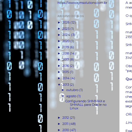
A a
https://www.ajmsolutions.com.br
mem
O q
ARQUIVO DO BLOG
►
2026
(12)
SHM
►
2025
(1)
mat
►
2024
(3)
215
►
2020
(1)
SHM
►
2019
(6)
mat
►
2018
(14)
314
►
2017
(8)
Obs
►
2016
(2)
“pa
►
2015
(1)
►
2014
(4)
Qua
▼
2013
(2)
Com
►
outubro
(1)
mai
▼
agosto
(1)
che
exi
Configurando SHMMAX e
SHMALL para Oracle no
seg
Linux
ORA
►
2012
(21)
Lin
►
2011
(48)
►
2010
(47)
Ess