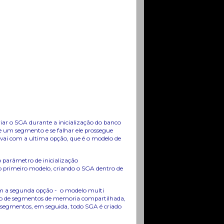
r o SGA durante a inicialização do banco
de um segmento e se falhar ele prossegue
vai com a ultima opção, que é o modelo de
parâmetro de inicialização
rimeiro modelo, criando o SGA dentro de
m a segunda opção - o modelo multi
to de segmentos de memoria compartilhada,
 segmentos, em seguida, todo SGA é criado