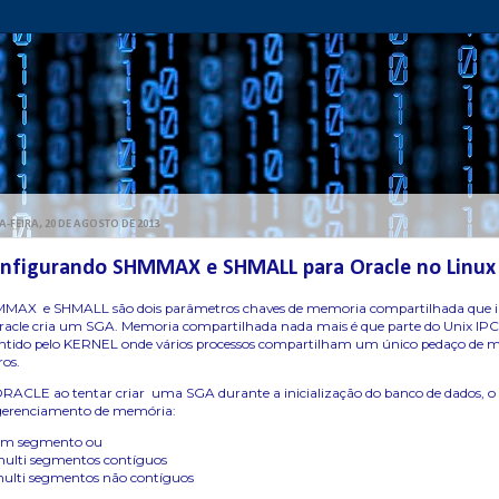
A-FEIRA, 20 DE AGOSTO DE 2013
nfigurando SHMMAX e SHMALL para Oracle no Linux
MAX e SHMALL são dois parâmetros chaves de memoria compartilhada que i
racle cria um SGA. Memoria compartilhada nada mais é que parte do Unix IP
tido pelo KERNEL onde vários processos compartilham um único pedaço de 
ros.
RACLE ao tentar criar uma SGA durante a inicialização do banco de dados, 
gerenciamento de memória:
um segmento ou
multi segmentos contíguos
multi segmentos não contíguos