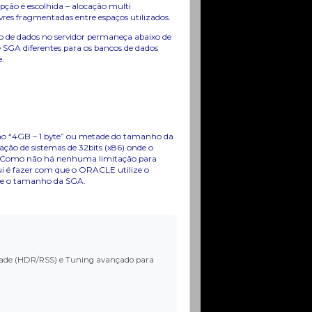
ção é escolhida – alocação multi
es fragmentadas entre espaços utilizados.
de dados no servidor permaneça abaixo de
SGA diferentes para os bancos de dados
.
o “4GB – 1 byte” ou metade do tamanho da
ção de sistemas de 32bits (x86) onde o
B. Como não há nenhuma limitação para
ui é fazer com que o ORACLE utilize o
que o tamanho da SGA.
ilidade (HDR/RSS) e Tuning avançado para