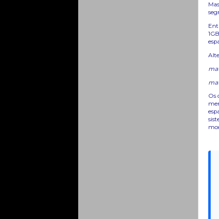
Mas
seg
Ent
1GB
esp
Alt
mat
mat
Os 
mem
esp
sis
mod