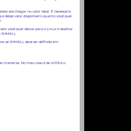
stes ate chegar no valor ideal. É necessário
 e desse valor disponível o quanto você quer
r.
alor você quer deixar para o Linux trabalhar
 o SHMALL.
bre-se SHMALL deve ser definido em
s maneiras. No meu caso é de 4096 e o