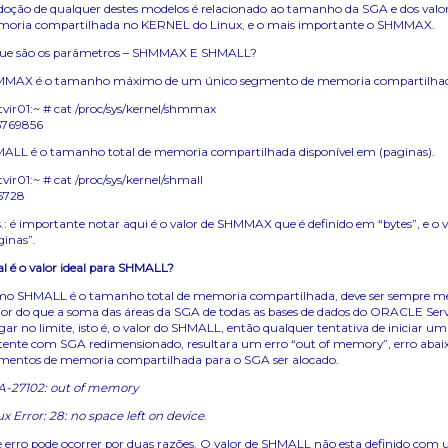
doção de qualquer destes modelos é relacionado ao tamanho da SGA e dos valor
oria compartilhada no KERNEL do Linux, e o mais importante o SHMMAX.
ue são os parâmetros – SHMMAX E SHMALL?
MAX é o tamanho máximo de um único segmento de memoria compartilhada 
vir01:~ # cat /proc/sys/kernel/shmmax
5769856
ALL é o tamanho total de memoria compartilhada disponível em (paginas).
vir01:~ # cat /proc/sys/kernel/shmall
5728
.: é importante notar aqui é o valor de SHMMAX que é definido em “bytes”, e o
ginas”.
l é o valor ideal para SHMALL?
o SHMALL é o tamanho total de memoria compartilhada, deve ser sempre men
or do que a soma das áreas da SGA de todas as bases de dados do ORACLE Serv
gar no limite, isto é, o valor do SHMALL, então qualquer tentativa de iniciar
stente com SGA redimensionado, resultara um erro “out of memory”, erro abaixo.
mentos de memoria compartilhada para o SGA ser alocado.
-27102: out of memory
ux Error: 28: no space left on device
.
e erro pode ocorrer por duas razões. O valor de SHMALL não esta definido com u