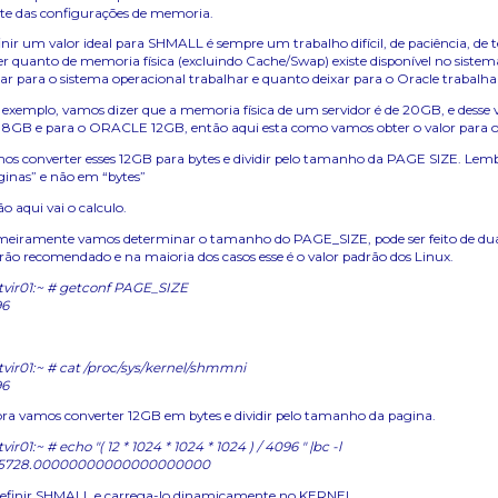
ite das configurações de memoria.
inir um valor ideal para SHMALL é sempre um trabalho difícil, de paciência, de te
er quanto de memoria física (excluindo Cache/Swap) existe disponível no sistema
xar para o sistema operacional trabalhar e quanto deixar para o Oracle trabalha
 exemplo, vamos dizer que a memoria física de um servidor é de 20GB, e desse v
 8GB e para o ORACLE 12GB, então aqui esta como vamos obter o valor para
os converter esses 12GB para bytes e dividir pelo tamanho da PAGE SIZE. Lem
ginas” e não em “bytes”
o aqui vai o calculo.
meiramente vamos determinar o tamanho do PAGE_SIZE, pode ser feito de dua
rão recomendado e na maioria dos casos esse é o valor padrão dos Linux.
vir01:~ # getconf PAGE_SIZE
96
vir01:~ # cat /proc/sys/kernel/shmmni
96
ra vamos converter 12GB em bytes e dividir pelo tamanho da pagina.
ir01:~ # echo "( 12 * 1024 * 1024 * 1024 ) / 4096 " |bc -l
45728.00000000000000000000
efinir SHMALL e carrega-lo dinamicamente no KERNEL.