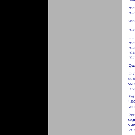
mat
mat
Veri
mat
---
max
max
max
min
Qua
O O
de 
com
mul
Ent
*.S
um 
Por
seg
que
par