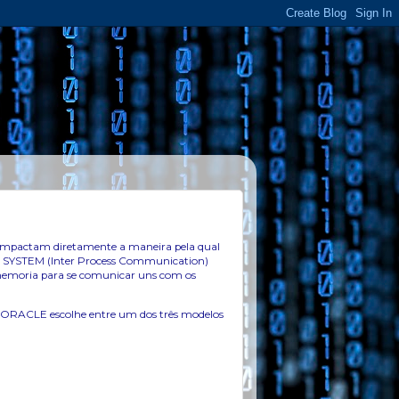
mpactam diretamente a maneira pela qual
C SYSTEM (Inter Process Communication)
memoria para se comunicar uns com os
o ORACLE escolhe entre um dos três modelos