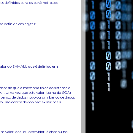
es definidos para os parâmetros de
definida em “bytes”.
 valor do SHMALL que é definido em
or do que a memoria física do sistema e
er. Uma vez que este valor (soma da SGA)
 um banco de dados novo ou um banco de dados
 Isso ocorre devido não existir mais
m valor ideal ou o servidor já chegou no