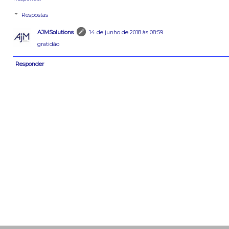
Respostas
AJMSolutions
14 de junho de 2018 às 08:59
gratidão
Responder