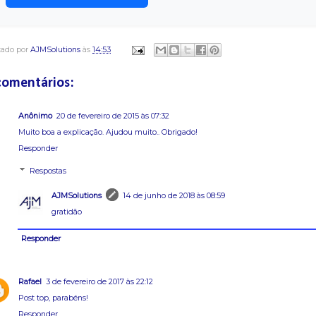
tado por
AJMSolutions
às
14:53
comentários:
Anônimo
20 de fevereiro de 2015 às 07:32
Muito boa a explicação. Ajudou muito.. Obrigado!
Responder
Respostas
AJMSolutions
14 de junho de 2018 às 08:59
gratidão
Responder
Rafael
3 de fevereiro de 2017 às 22:12
Post top, parabéns!
Responder