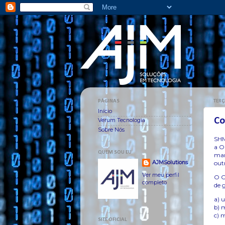
PÁGINAS
TERÇ
Início
Co
Verum Tecnologia
Sobre Nós
SHM
a O
QUEM SOU EU
man
AJMSolutions
out
Ver meu perfil
O O
completo
de 
a) 
b) 
c) 
SITE OFICIAL