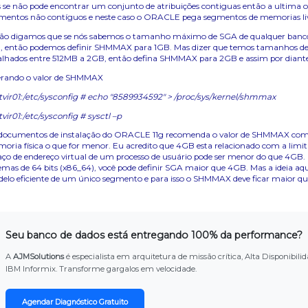
 se não pode encontrar um conjunto de atribuições contiguas então a ultima op
mentos não contíguos e neste caso o ORACLE pega segmentos de memorias livr
ão digamos que se nós sabemos o tamanho máximo de SGA de qualquer banco 
, então podemos definir SHMMAX para 1GB. Mas dizer que temos tamanhos de 
alhados entre 512MB a 2GB, então defina SHMMAX para 2GB e assim por diante
erando o valor de SHMMAX
vir01:/etc/sysconfig # echo "8589934592" > /proc/sys/kernel/shmmax
vir01:/etc/sysconfig # sysctl –p
documentos de instalação do ORACLE 11g recomenda o valor de SHMMAX com
oria física o que for menor. Eu acredito que 4GB esta relacionado com a limita
aço de endereço virtual de um processo de usuário pode ser menor do que 4G
temas de 64 bits (x86_64), você pode definir SGA maior que 4GB. Mas a ideia aq
elo eficiente de um único segmento e para isso o SHMMAX deve ficar maior 
Seu banco de dados está entregando 100% da performance?
A
AJMSolutions
é especialista em arquitetura de missão crítica, Alta Disponib
IBM Informix. Transforme gargalos em velocidade.
Agendar Diagnóstico Gratuito