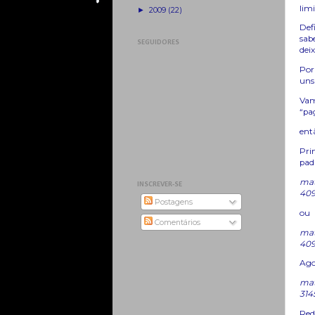
lim
►
2009
(22)
Def
sab
SEGUIDORES
dei
Por
uns
Vam
“pa
entã
Pri
pad
mat
INSCREVER-SE
40
Postagens
ou
Comentários
mat
40
Ago
matv
31
Red