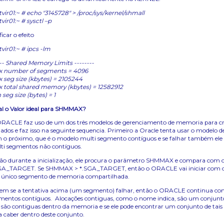
vir01:~ # echo "3145728" > /proc/sys/kernel/shmall
vir01:~ # sysctl –p
ficar o efeito
vir01:~ # ipcs -lm
--- Shared Memory Limits --------
 number of segments = 4096
 seg size (kbytes) = 2105244
 total shared memory (kbytes) = 12582912
 seg size (bytes) = 1
l o Valor ideal para SHMMAX?
RACLE faz uso de um dos três modelos de gerenciamento de memoria para cria
dados e faz isso na seguinte sequencia. Primeiro a Oracle tenta usar o modelo 
 o próximo, que é o modelo multi segmento contíguos e se falhar também ele 
ti segmentos não contíguos.
ão durante a inicialização, ele procura o parâmetro SHMMAX e compara com o 
GA_TARGET. Se SHMMAX > *.SGA_TARGET, então o ORACLE vai iniciar com o p
único segmento de memoria compartilhada.
em se a tentativa acima (um segmento) falhar, então o ORACLE continua co
mentos contíguos. Alocações contiguas, como o nome indica, são um conjun
 são contiguas dentro da memoria e se ele pode encontrar um conjunto de tais
a caber dentro deste conjunto.