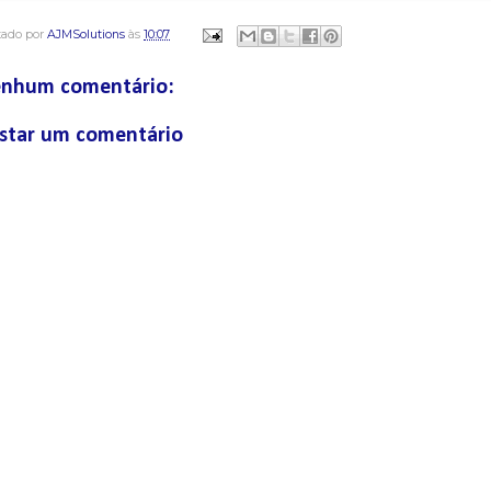
tado por
AJMSolutions
às
10:07
nhum comentário:
star um comentário