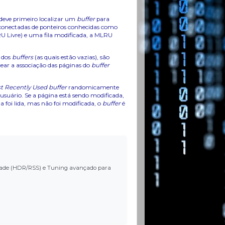
 deve primeiro localizar um
buffer
para
s conectadas de ponteiros conhecidas como
LRU Livre) e uma fila modificada, a MLRU
s dos
buffers
(as quais estão vazias), são
cear a associação das páginas do
buffer
t Recently Used buffer
randomicamente
suário. Se a página está sendo modificada,
a foi lida, mas não foi modificada, o
buffer
é
ilidade (HDR/RSS) e Tuning avançado para