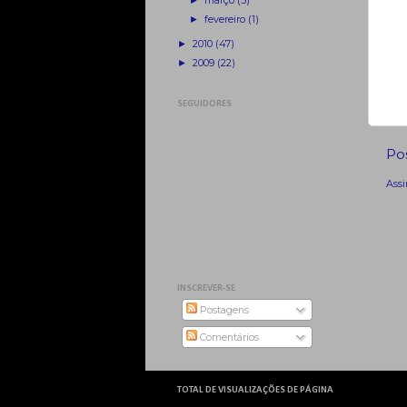
►
março
(5)
►
fevereiro
(1)
►
2010
(47)
►
2009
(22)
SEGUIDORES
Po
Assi
INSCREVER-SE
Postagens
Comentários
TOTAL DE VISUALIZAÇÕES DE PÁGINA