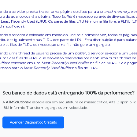
ndo o servidor precisa trazer uma página do disco para a
shared memory,
ele
tro do qual colocará a página. Todo
buffer
é mapeado através de diversas lista
s Least Recently Used (
LRU)
. Os pares de filas LRU têm uma fila livre, a FLRU (
U modificada).
ndo o servidor é colocado em modo on-line pela primeira vez, todas as página
tribuídas igualmente nas FLRU dos pares de LRU. Esta distribuição é para balan
tre as filas de FLRU de modo que uma fila não gere um gargalo.
ndo uma thread de usuário precisa de um
buffer
, o servidor seleciona um
Leas
uma das filas de FLRU que não estão reservadas por nenhuma outra thread de u
uffer
é colocado em um
Most Recently Used buffer
na fila de MLRU. Se a págin
ornado para o
Most Recently Used buffer
na fila de FLRU.
Seu banco de dados está entregando 100% da performance?
A
AJMSolutions
é especialista em arquitetura de missão crítica, Alta Disponib
IBM Informix. Transforme gargalos em velocidade.
Agendar Diagnóstico Gratuito