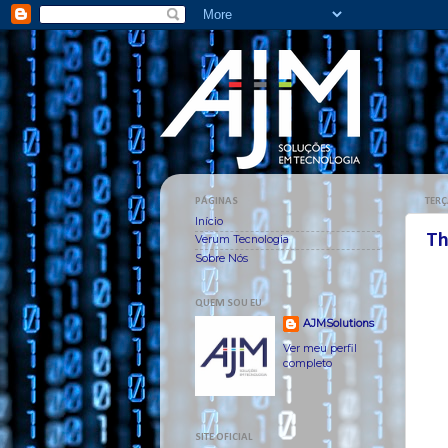
PÁGINAS
TERÇ
Início
Th
Verum Tecnologia
Sobre Nós
QUEM SOU EU
AJMSolutions
Ver meu perfil
completo
SITE OFICIAL