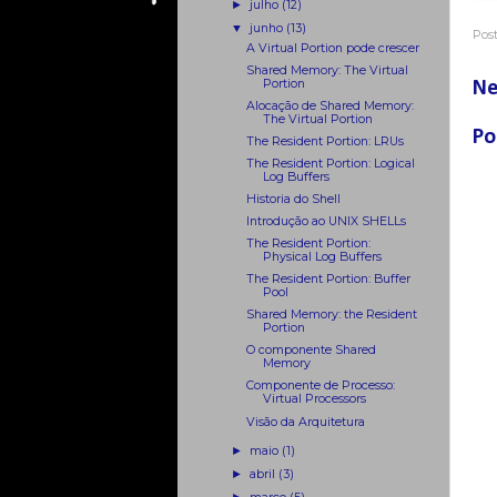
►
julho
(12)
▼
junho
(13)
Pos
A Virtual Portion pode crescer
Shared Memory: The Virtual
Portion
Ne
Alocação de Shared Memory:
The Virtual Portion
Po
The Resident Portion: LRUs
The Resident Portion: Logical
Log Buffers
Historia do Shell
Introdução ao UNIX SHELLs
The Resident Portion:
Physical Log Buffers
The Resident Portion: Buffer
Pool
Shared Memory: the Resident
Portion
O componente Shared
Memory
Componente de Processo:
Virtual Processors
Visão da Arquitetura
►
maio
(1)
►
abril
(3)