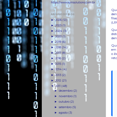
https://www.ajmsolutions.com.br
Qua
den
ARQUIVO DO BLOG
fila
►
2026
(12)
(LR
►
2025
(1)
Qua
►
2024
(3)
dis
►
2020
(1)
den
►
2019
(6)
Qua
►
2018
(14)
em 
►
2017
(8)
o
b
ret
►
2016
(2)
►
2015
(1)
►
2014
(4)
►
2013
(2)
►
2012
(21)
▼
2011
(48)
►
dezembro
(2)
►
novembro
(1)
►
outubro
(2)
►
setembro
(5)
►
agosto
(3)