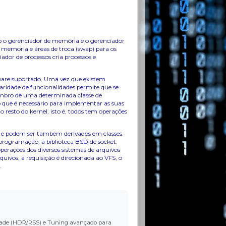
ão o gerenciador de memória e o gerenciador
e memoria e áreas de troca (swap) para os
ador de processos cria processos e
rdware suportado. Uma vez que existem
idade de funcionalidades permite que se
membro de uma determinada classe de
que é necessário para implementar as suas
 o resto do kernel, isto é, todos tem operações
s, e podem ser também derivados em classes.
 programação, a biblioteca BSD de socket.
operações dos diversos sistemas de arquivos
ivos, a requisição é direcionada ao VFS, o
.
ilidade (HDR/RSS) e Tuning avançado para