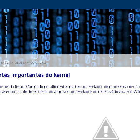
TA-FEIRA, 31 DE MARÇO DE 2011
rtes importantes do kernel
ernel do linux é formado por diferentes partes: gerenciador de processos, gerenc
dware, controle de sistemas de arquivos, gerenciador de rede e vários outros. A 