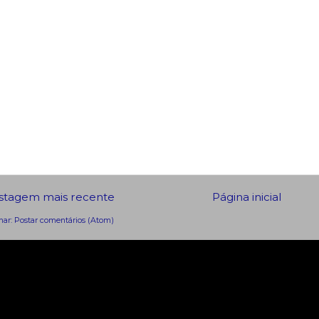
stagem mais recente
Página inicial
nar:
Postar comentários (Atom)