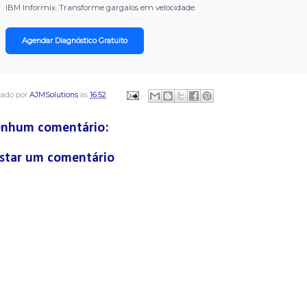
IBM Informix. Transforme gargalos em velocidade.
Agendar Diagnóstico Gratuito
tado por
AJMSolutions
às
16:52
nhum comentário:
star um comentário