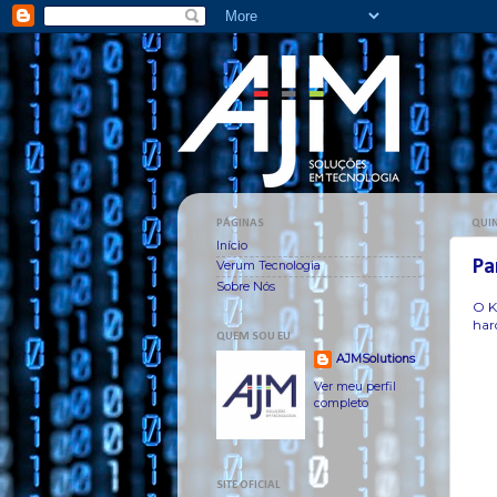
PÁGINAS
QUIN
Início
Pa
Verum Tecnologia
Sobre Nós
O K
har
QUEM SOU EU
AJMSolutions
Ver meu perfil
completo
SITE OFICIAL