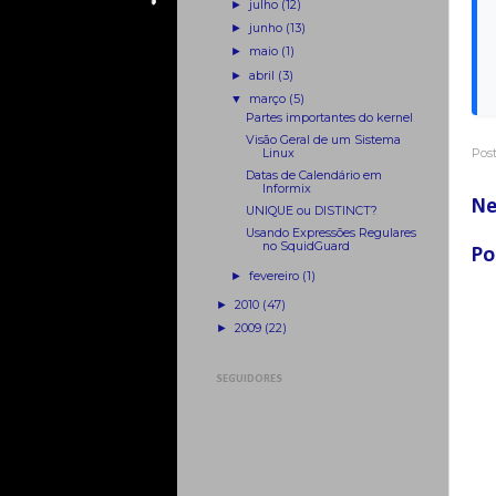
►
julho
(12)
►
junho
(13)
►
maio
(1)
►
abril
(3)
▼
março
(5)
Partes importantes do kernel
Visão Geral de um Sistema
Linux
Pos
Datas de Calendário em
Informix
Ne
UNIQUE ou DISTINCT?
Usando Expressões Regulares
no SquidGuard
Po
►
fevereiro
(1)
►
2010
(47)
►
2009
(22)
SEGUIDORES