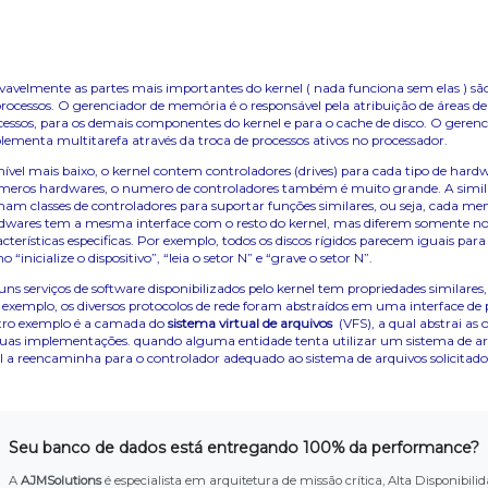
vavelmente as partes mais importantes do kernel ( nada funciona sem elas ) s
processos. O gerenciador de memória é o responsável pela atribuição de áreas d
cessos, para os demais componentes do kernel e para o cache de disco. O gerenci
lementa multitarefa através da troca de processos ativos no processador.
nível mais baixo, o kernel contem controladores (drives) para cada tipo de ha
meros hardwares, o numero de controladores também é muito grande. A similar
ham classes de controladores para suportar funções similares, ou seja, cada 
dwares tem a mesma interface com o resto do kernel, mas diferem somente no 
cterísticas especificas. Por exemplo, todos os discos rígidos parecem iguais para
 “inicialize o dispositivo”, “leia o setor N” e “grave o setor N”.
uns serviços de software disponibilizados pelo kernel tem propriedades similare
 exemplo, os diversos protocolos de rede foram abstraídos em uma interface de
ro exemplo é a camada do
sistema virtual de arquivos
(VFS), a qual abstrai as 
suas implementações. quando alguma entidade tenta utilizar um sistema de arqu
l a reencaminha para o controlador adequado ao sistema de arquivos solicitado
Seu banco de dados está entregando 100% da performance?
A
AJMSolutions
é especialista em arquitetura de missão crítica, Alta Disponib