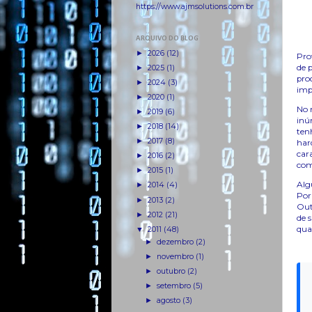
https://www.ajmsolutions.com.br
ARQUIVO DO BLOG
►
2026
(12)
Pro
de 
►
2025
(1)
pro
►
2024
(3)
imp
►
2020
(1)
No 
►
2019
(6)
inú
►
2018
(14)
ten
►
2017
(8)
har
cara
►
2016
(2)
como
►
2015
(1)
Alg
►
2014
(4)
Por
►
2013
(2)
Out
►
2012
(21)
de 
qua
▼
2011
(48)
►
dezembro
(2)
►
novembro
(1)
►
outubro
(2)
►
setembro
(5)
►
agosto
(3)