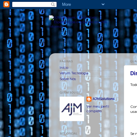
PÁGINAS
QUAR
Início
Di
Verum Tecnologia
Sobre Nós
Todo
QUEM SOU EU
AJMSolutions
Ver meu perfil
Con
completo
usar
Se n
SITE OFICIAL