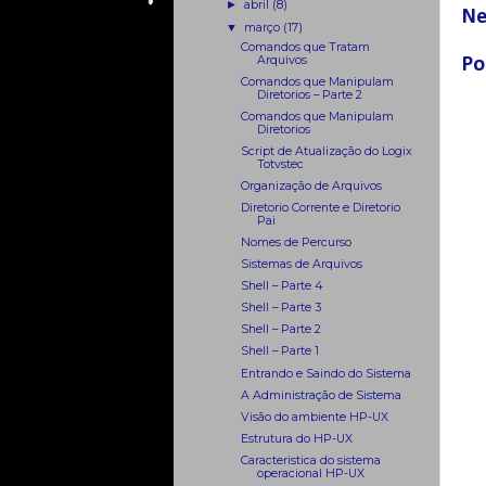
►
abril
(8)
Ne
▼
março
(17)
Comandos que Tratam
Arquivos
Po
Comandos que Manipulam
Diretorios – Parte 2
Comandos que Manipulam
Diretorios
Script de Atualização do Logix
Totvstec
Organização de Arquivos
Diretorio Corrente e Diretorio
Pai
Nomes de Percurso
Sistemas de Arquivos
Shell – Parte 4
Shell – Parte 3
Shell – Parte 2
Shell – Parte 1
Entrando e Saindo do Sistema
A Administração de Sistema
Visão do ambiente HP-UX
Estrutura do HP-UX
Caracteristica do sistema
operacional HP-UX