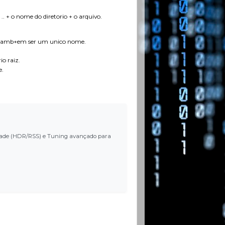
.. + o nome do diretorio + o arquivo.
e tamb+em ser um unico nome.
o raiz.
e.
ilidade (HDR/RSS) e Tuning avançado para