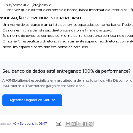
isis:/home # vi ../etc/passwd
uma vez que o diretorio corrente é o home, basta informar o diretorio pai (/) 
NSIDERAÇÃO SOBRE NOMES DE PERCURSO
Um nome de percurso é uma lista de nomes separados por uma barra. Pod
Os nomes iniciais da lista são diretorios e o nome final é o arquivo
Se o nome de percurso começa com uma barra, o percurso começa no diretori
O nome “..” especifica o diretorio imediatamente superior ao diretorio corrent
Nenhum espaço é permitido em nome de percurso.
Seu banco de dados está entregando 100% da performance?
A
AJMSolutions
é especialista em arquitetura de missão crítica, Alta Disponib
IBM Informix. Transforme gargalos em velocidade.
Agendar Diagnóstico Gratuito
tado por
AJMSolutions
às
08:47