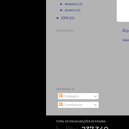
►
fevereiro
(2)
►
janeiro
(4)
►
2009
(22)
Po
SEGUIDORES
Assi
INSCREVER-SE
Postagens
Comentários
TOTAL DE VISUALIZAÇÕES DE PÁGINA