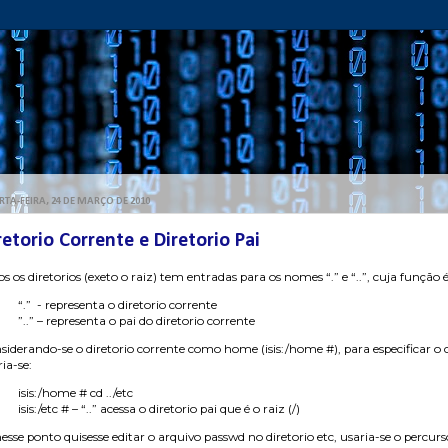
TA-FEIRA, 24 DE MARÇO DE 2010
retorio Corrente e Diretorio Pai
s os diretorios (exeto o raiz) tem entradas para os nomes “.” e “..”, cuja função 
“.” - representa o diretorio corrente
”..” – representa o pai do diretorio corrente
siderando-se o diretorio corrente como home (isis:/home #), para especificar o c
ia-se:
isis:/home # cd ../etc
isis:/etc # – “..” acessa o diretorio pai que é o raiz (/)
esse ponto quisesse editar o arquivo passwd no diretorio etc, usaria-se o percurso