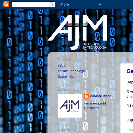
PÁGINAS
QUIN
Início
Ge
Verum Tecnologia
Sobre Nós
Depo
QUEM SOU EU
O A
AJMSolutions
dif
Ver meu perfil
O L
completo
mes
O q
# io
SITE OFICIAL