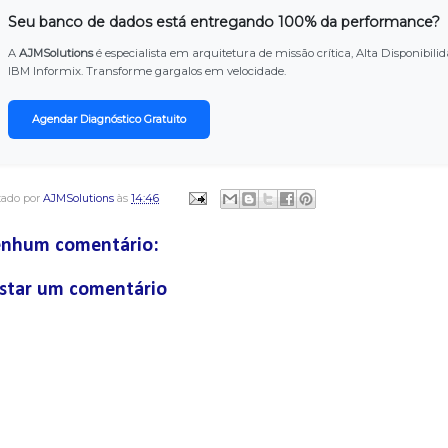
Seu banco de dados está entregando 100% da performance?
A
AJMSolutions
é especialista em arquitetura de missão crítica, Alta Disponib
IBM Informix. Transforme gargalos em velocidade.
Agendar Diagnóstico Gratuito
tado por
AJMSolutions
às
14:46
nhum comentário:
star um comentário