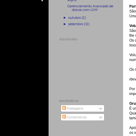
Rsync
Gerenciamento Avancado de
Par
discos com LVM
São 
Uma
►
outubro
(2)
►
setembro
(12)
Vol
São
file
SEGUIDORES
Os 
Isso
Vol
num
Os 
/dev
Por
imp
INSCREVER-SE
Gru
É u
Postagens
Qua
Comentários
tama
Apó
os 