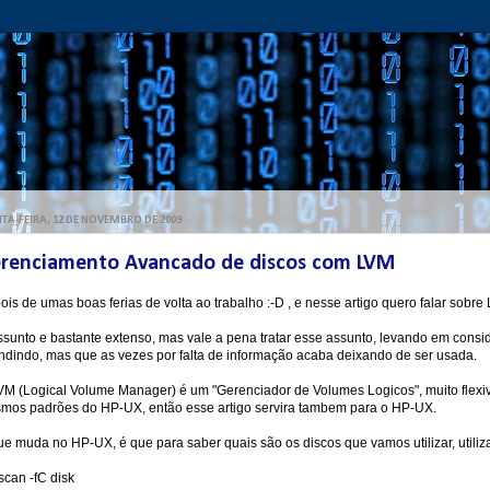
TA-FEIRA, 12 DE NOVEMBRO DE 2009
renciamento Avancado de discos com LVM
is de umas boas ferias de volta ao trabalho :-D , e nesse artigo quero falar sobre
ssunto e bastante extenso, mas vale a pena tratar esse assunto, levando em cons
undindo, mas que as vezes por falta de informação acaba deixando de ser usada.
VM (Logical Volume Manager) é um "Gerenciador de Volumes Logicos", muito flexi
mos padrões do HP-UX, então esse artigo servira tambem para o HP-UX.
ue muda no HP-UX, é que para saber quais são os discos que vamos utilizar, utili
scan -fC disk