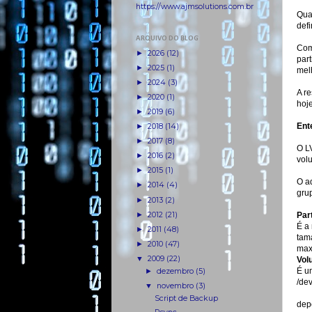
https://www.ajmsolutions.com.br
Qua
defi
ARQUIVO DO BLOG
Com
►
2026
(12)
par
►
2025
(1)
mel
►
2024
(3)
A r
►
2020
(1)
hoje
►
2019
(6)
Ent
►
2018
(14)
►
2017
(8)
O L
►
2016
(2)
volu
►
2015
(1)
O ad
►
2014
(4)
gru
►
2013
(2)
►
2012
(21)
Par
É a
►
2011
(48)
tam
►
2010
(47)
max
▼
2009
(22)
Vol
É u
►
dezembro
(5)
/de
▼
novembro
(3)
Script de Backup
dep