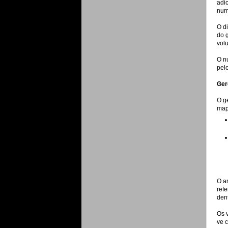
adi
nume
O d
do 
vol
O n
pel
Ger
O ge
map
O a
refe
den
Os 
ve 