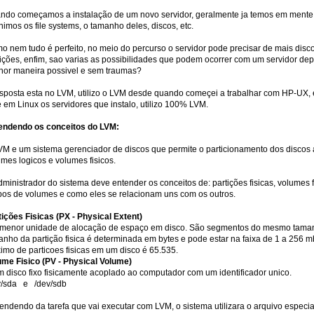
ndo começamos a instalação de um novo servidor, geralmente ja temos em mente qu
nimos os file systems, o tamanho deles, discos, etc.
o nem tudo é perfeito, no meio do percurso o servidor pode precisar de mais disco
tições, enfim, sao varias as possibilidades que podem ocorrer com um servidor dep
hor maneira possivel e sem traumas?
esposta esta no LVM, utilizo o LVM desde quando começei a trabalhar com HP-UX, e 
 em Linux os servidores que instalo, utilizo 100% LVM.
endendo os conceitos do LVM:
VM e um sistema gerenciador de discos que permite o particionamento dos discos 
mes logicos e volumes fisicos.
ministrador do sistema deve entender os conceitos de: partições fisicas, volumes fi
pos de volumes e como eles se relacionam uns com os outros.
tições Fisicas (PX - Physical Extent)
 menor unidade de alocação de espaço em disco. São segmentos do mesmo taman
anho da partição fisica é determinada em bytes e pode estar na faixa de 1 a 256 mb
imo de particoes fisicas em um disco é 65.535.
ume Fisico (PV - Physical Volume)
m disco fixo fisicamente acoplado ao computador com um identificador unico.
v/sda e /dev/sdb
endendo da tarefa que vai executar com LVM, o sistema utilizara o arquivo especia