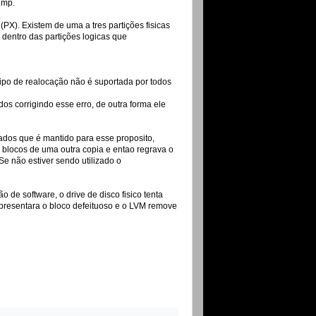
ump.
PX). Existem de uma a tres partições fisicas
 dentro das partições logicas que
tipo de realocação não é suportada por todos
dos corrigindo esse erro, de outra forma ele
ados que é mantido para esse proposito,
 blocos de uma outra copia e entao regrava o
e não estiver sendo utilizado o
 de software, o drive de disco fisico tenta
 apresentara o bloco defeituoso e o LVM remove