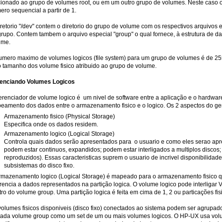
cionado ao grupo de volumes root, ou em um outro grupo de volumes. Neste caso
ro sequencial a partir de 1.
iretorio "/dev" contem o diretorio do grupo de volume com os respectivos arquivos
grupo. Contem tambem o arquivo especial "group" o qual fornece, à estrutura de 
ume.
umero maximo de volumes logicos (file system) para um grupo de volumes é de 255
o tamanho dos volume fisico atribuido ao grupo de volume.
enciando Volumes Logicos
renciador de volume logico é um nivel de software entre a aplicação e o hardware,
eamento dos dados entre o armazenamento fisico e o logico. Os 2 aspectos do ge
Armazenamento fisico (Physical Storage)
Especifica onde os dados residem.
Armazenamento logico (Logical Storage)
Controla quais dados serão apresentados para o usuario e como eles serao a
podem estar continuos, expandidos; podem estar interligados a multiplos discos;
reproduzidos). Essas caracteristicas suprem o usuario de incrivel disponibilidad
subsistemas do disco fixo.
rmazenamento logico (Logical Storage) é mapeado para o armazenamento fisico q
rencia a dados representados na partição logica. O volume logico pode interligar 
tro do volume group. Uma partição logica é feita em cima de 1, 2 ou particações 
volumes fisicos disponiveis (disco fixo) conectados ao sistema podem ser agrupa
cada volume group como um set de um ou mais volumes logicos. O HP-UX usa volu