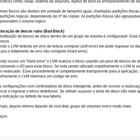
ecificos como; swap, sistema de arquivos, dados de boot ou armazenamento de d
umes fisicos são dividos em unidade de tamanho igual, chamadas partições fisicas (
 partições logicas, dependendo do nº de copias. As partições fisicas são agrupadas
preendem o volume logico.
locação de blocos ruins (Bad Block)
ubstituição de blocos de disco dentro de um grupo de volume é configuravel. Esse 
iscos.
do o LVM detecta um erro de leitura corrigivel (soft error) ele pode regravar os da
cara o tratamento de erro não corrigivel (Hard error).
ndo ocorre um "Hard error" o LVM realoca o bloco usando um pool de blocos de d
ecionando o I/O para esse bloco. Se esta sendo utilizado espelhamento o LVM le os
co realocado. Esse procedimento é completamente transparente para a aplicação. S
elhamento o LVM retornara um codigo de erro.
 configurações com controladora de disco inteligente, antes de ocorrer a realocação
locar e regravar o bloco defeituoso. Se obtiver sucesso o drive de disco não mais
 indicação ou defeito de sua tabela.
mais, depois retorno falando de root disk, grupo de volumes root e muito mais.
aços.