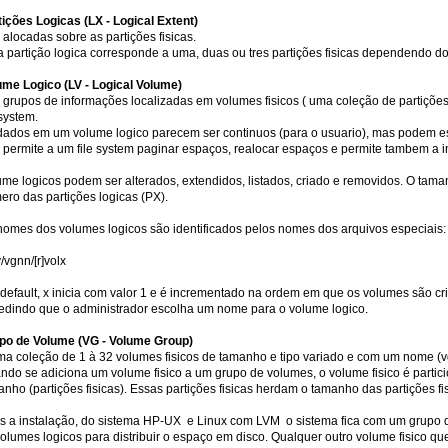
tições Logicas (LX - Logical Extent)
alocadas sobre as partições fisicas.
 partição logica corresponde a uma, duas ou tres partições fisicas dependendo d
ume Logico (LV - Logical Volume)
 grupos de informações localizadas em volumes fisicos ( uma coleção de partiçõe
 system.
dados em um volume logico parecem ser continuos (para o usuario), mas podem est
 permite a um file system paginar espaços, realocar espaços e permite tambem a in
ume logicos podem ser alterados, extendidos, listados, criado e removidos. O tam
ero das partições logicas (PX).
nomes dos volumes logicos são identificados pelos nomes dos arquivos especiais:
/vgnn/[r]volx
 default, x inicia com valor 1 e é incrementado na ordem em que os volumes são c
edindo que o administrador escolha um nome para o volume logico.
po de Volume (VG - Volume Group)
ma coleção de 1 à 32 volumes fisicos de tamanho e tipo variado e com um nome (v
ndo se adiciona um volume fisico a um grupo de volumes, o volume fisico é part
nho (partições fisicas). Essas partições fisicas herdam o tamanho das partições fis
s a instalação, do sistema HP-UX e Linux com LVM o sistema fica com um grupo d
volumes logicos para distribuir o espaço em disco. Qualquer outro volume fisico qu