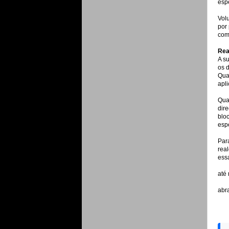
esp
Vol
por
com
Rea
A s
os d
Quan
apli
Qua
dir
blo
esp
Para
rea
essa
até 
abr