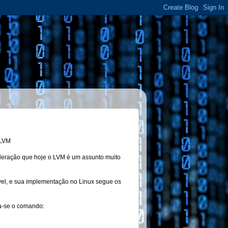
 LVM
ideração que hoje o LVM é um assunto muito
vel, e sua implementação no Linux segue os
za-se o comando: