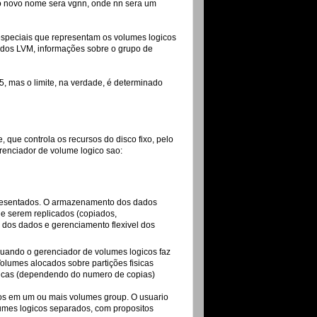
 o novo nome sera vgnn, onde nn sera um
 especiais que representam os volumes logicos
dados LVM, informações sobre o grupo de
, mas o limite, na verdade, é determinado
 que controla os recursos do disco fixo, pelo
renciador de volume logico sao:
presentados. O armazenamento dos dados
 e serem replicados (copiados,
e dos dados e gerenciamento flexivel dos
uando o gerenciador de volumes logicos faz
Volumes alocados sobre partições fisicas
fisicas (dependendo do numero de copias)
dos em um ou mais volumes group. O usuario
mes logicos separados, com propositos